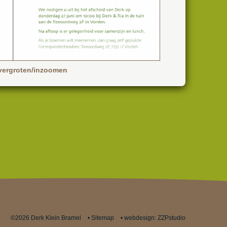
vergroten/inzoomen
©2026 Derk Klein Bramel
•
Sitemap
•
webdesign: ZZPstudio