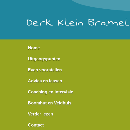
Derk Klein Bramel
Home
Uitgangspunten
Even voorstellen
Advies en lessen
Coaching en intervisie
Boomhut en Veldhuis
Verder lezen
Contact